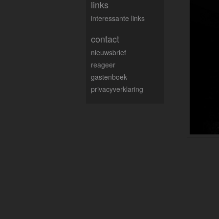
links
interessante links
contact
nieuwsbrief
reageer
gastenboek
privacyverklaring