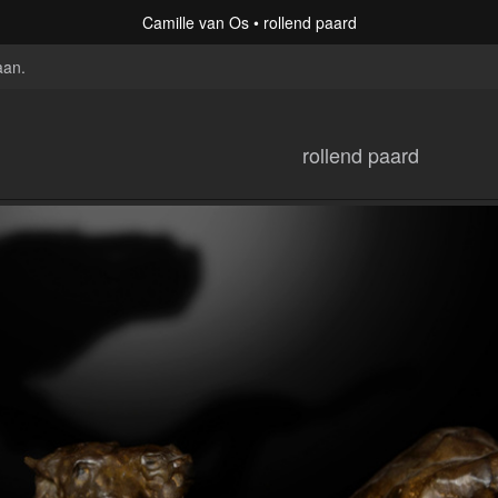
Camille van Os
rollend paard
aan
.
rollend paard