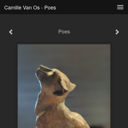
Camille Van Os - Poes
Tog
navi
Poes