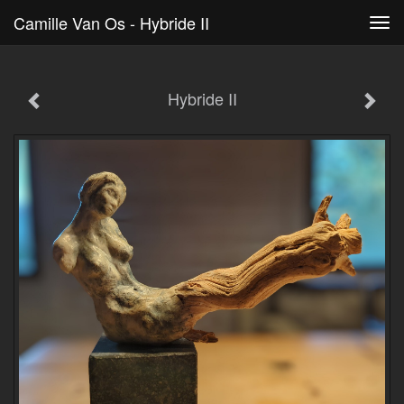
Camille Van Os - Hybride II
Tog
navi
Hybride II