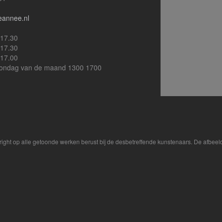
eannee.nl
 17.30
 17.30
 17.00
zondag van de maand 1300 1700
yright op alle getoonde werken berust bij de desbetreffende kunstenaars. De afbe