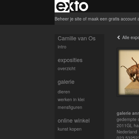
Beheer je site
of
maak een gratis account 
Camille van Os
Alle expo
intro
exposities
overzicht
galerie
dieren
werken in klei
mensfiguren
galerie an
online winkel
gedempte o
2011GL ha
kunst kopen
Nederland
023 53252