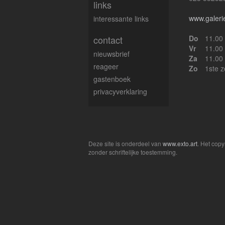
links
www.galeri
interessante links
contact
Do
11.00
Vr
11.00
nieuwsbrief
Za
11.00
reageer
Zo
1ste 
gastenboek
privacyverklaring
Deze site is onderdeel van
www.exto.art
. Het cop
zonder schriftelijke toestemming.